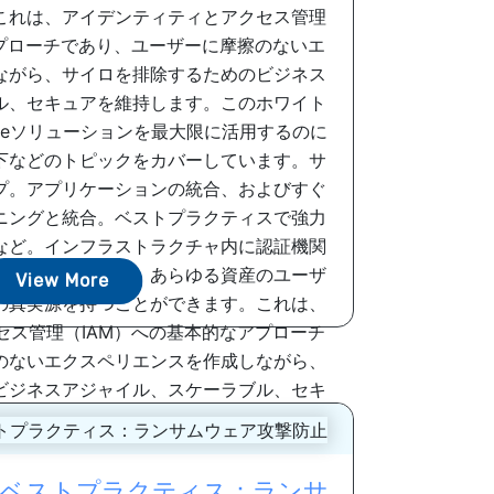
これは、アイデンティティとアクセス管理
アプローチであり、ユーザーに摩擦のないエ
ながら、サイロを排除するためのビジネス
ル、セキュアを維持します。このホワイト
erateソリューションを最大限に活用するのに
下などのトピックをカバーしています。サ
イプ。アプリケーションの統合、およびすぐ
ニングと統合。ベストプラクティスで強力
など。インフラストラクチャ内に認証機関
ープライズ全体で、あらゆる資産のユーザ
View More
の真実源を持つことができます。これは、
セス管理（IAM）への基本的なアプローチ
のないエクスペリエンスを作成しながら、
ビジネスアジャイル、スケーラブル、セキ
アを維持します。 ...
ィベストプラクティス：ランサ