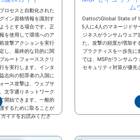
ム
プロセスと自動化された
グイン資格情報を識別す
DattoのGlobal State 
ようとする場合です。正
5人に4人のマネージドサ
報を使用して環境へのア
ジネスがランサムウェア
前攻撃アクションを実行
た。攻撃の頻度が増加す
特定し、最終的な目的に関
プラクティスを一歩先に
ブルートフォーススクリ
では、MSPがランサム
行を実行します。インタ
セキュリティ対策が優先
益志向の犯罪者の入国に
ォース攻撃は、ウェブサ
、文字通りネットワーク
して開始できます。一般的
護するために取ることが
、ガイドをお読みくださ