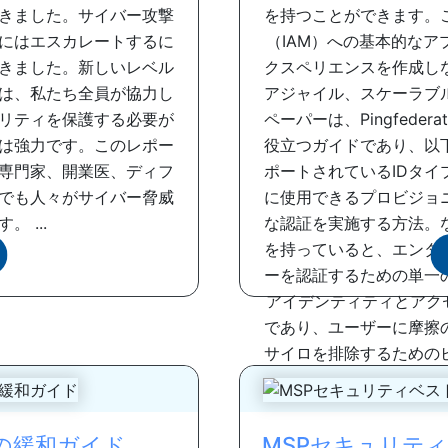
きました。サイバー攻撃
を持つことができます。
にはエスカレートするに
（IAM）への基本的な
きました。新しいレベル
クスペリエンスを作成し
は、私たち全員が協力し
アジャイル、スケーラブ
リティを保護する必要が
ペーパーは、Pingfed
は強力です。このレポー
役立つガイドであり、以
専門家、開業医、ディフ
ポートされているIDタ
でも人々がサイバー脅威
に使用できるプロビジョ
 ...
な認証を実施する方法。
を持っていると、エンタ
ーを認証するための単一
アイデンティティとアク
であり、ユーザーに摩擦
サイロを排除するための
ュ
の緩和ガイド
MSPセキュリテ