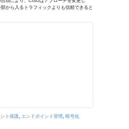
台頭により、CISOはアプローチを変更し
外部から入るトラフィックよりも信頼できると
意します
BlackBerry
あなたに連絡することによ
話。いつでも退会できます。
BlackBerry
ウェブサ
が適用されます。
規約に同意したことになります。すべてのデー
リシー
.さらに質問がある場合は、メールでお問い
.com
イント保護
,
エンドポイント管理
,
暗号化