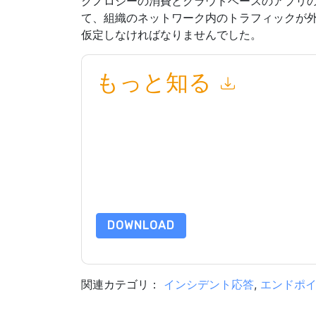
クノロジーの消費とクラウドベースのアプリの
て、組織のネットワーク内のトラフィックが
仮定しなければなりませんでした。
もっと知る
このフォームを送信することにより、あなたは同
って マーケティング関連の電子メールまたは電
イトと 通信には、独自のプライバシー ポリシー
このリソースをリクエストすることにより、利用
タは 私たちによって保護された
プライバシーポ
合わせください dataprotection@techpublishhub
DOWNLOAD
関連カテゴリ：
インシデント応答
,
エンドポ