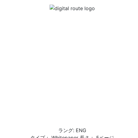
ラング: ENG
タイプ： Whitepaper 長さ： 5ページ