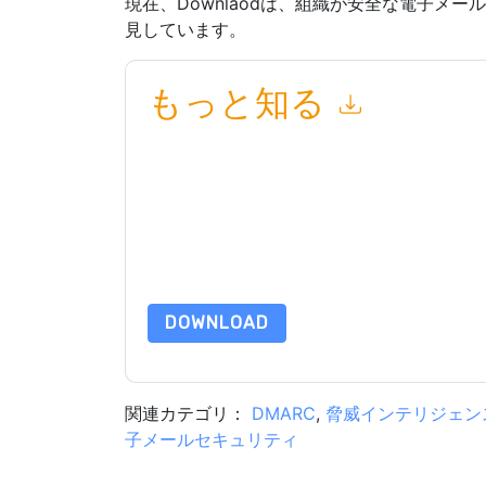
現在、Downlaodは、組織が安全な電子メ
見しています。
もっと知る
このフォームを送信することにより、あなたは同
って マーケティング関連の電子メールまたは電
イトと 通信には、独自のプライバシー ポリシー
このリソースをリクエストすることにより、利用
タは 私たちによって保護された
プライバシーポ
合わせください dataprotection@techpublishhub
DOWNLOAD
関連カテゴリ：
DMARC
,
脅威インテリジェン
子メールセキュリティ