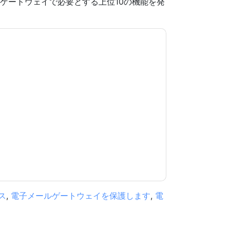
ールゲートウェイで必要とする上位10の機能を発
意します
Mimecast
あなたに連絡することによ
話。いつでも退会できます。
Mimecast
ウェブサ
が適用されます。
規約に同意したことになります。すべてのデー
リシー
.さらに質問がある場合は、メールでお問い
.com
ス
,
電子メールゲートウェイを保護します
,
電