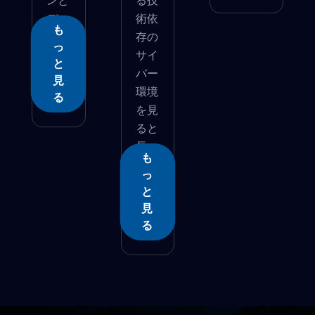
ンと
る技
デー
術依
も
タ...
存の
っ
サイ
と
バー
見
環境
る
を見
ると
長
も
年...
っ
と
見
る