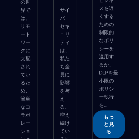
の世
スを遅
界で
サイ
くする
は、
バー
ための
リモ
セキ
制限的
ート
ュリ
なポリ
ワー
ティ
シーを
クに
は、
適用す
支配
私た
るか、
され
ち全
DLPを最
てい
員に
小限の
るた
影響
ポリシ
め、
を与
ー執行
簡単
え
を...
なコ
る、
ラボ
増え
もっ
レー
続け
と見
ショ
てい
る