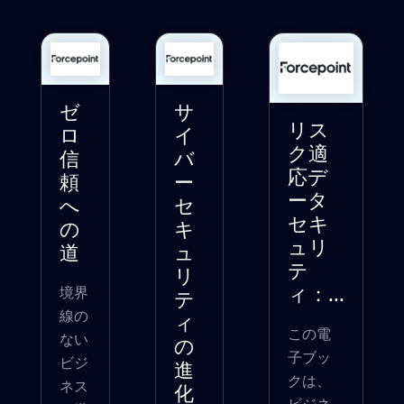
ゼ
サ
リス
ロ
イ
ク適
信
バ
応デ
頼
ー
ータ
へ
セ
セキ
の
キ
ュリ
道
ュ
テ
リ
境界
ィ：...
テ
線の
ィ
この電
ない
の
子ブッ
ビジ
進
クは、
ネス
化
ビジネ