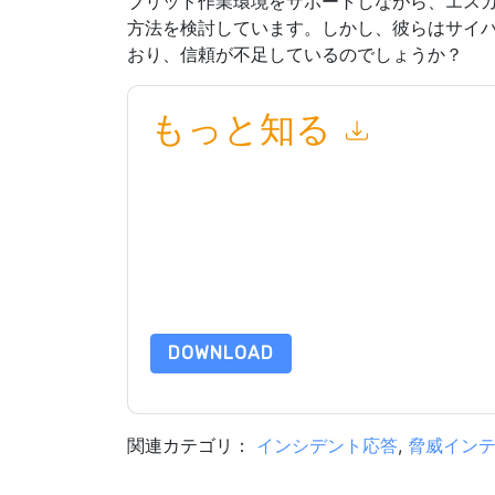
ブリッド作業環境をサポートしながら、エス
方法を検討しています。しかし、彼らはサイ
おり、信頼が不足しているのでしょうか？
もっと知る
このフォームを送信することにより、あなたは同
によって マーケティング関連の電子メールまた
ウェブサイトと 通信には、独自のプライバシー 
このリソースをリクエストすることにより、利用
タは 私たちによって保護された
プライバシーポ
合わせください dataprotection@techpublishhub
DOWNLOAD
関連カテゴリ：
インシデント応答
,
脅威イン