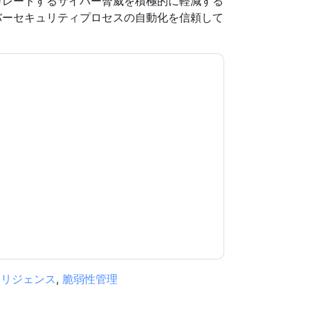
カレートするサイバー脅威を積極的に軽減する
バーセキュリティプロセスの自動化を信頼して
意します
ThreatQuotient
あなたに連絡すること
は電話。いつでも退会できます。
ThreatQuotient
ポリシーが適用されます。
規約に同意したことになります。すべてのデー
リシー
.さらに質問がある場合は、メールでお問い
.com
テリジェンス
,
脆弱性管理