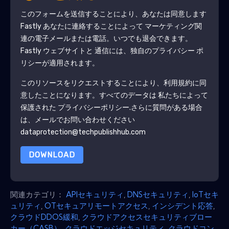
このフォームを送信することにより、あなたは同意します
Fastly
あなたに連絡することによって マーケティング関
連の電子メールまたは電話。いつでも退会できます。
Fastly
ウェブサイトと 通信には、独自のプライバシー ポ
リシーが適用されます。
このリソースをリクエストすることにより、利用規約に同
意したことになります。すべてのデータは 私たちによって
保護された
プライバシーポリシー
.さらに質問がある場合
は、メールでお問い合わせください
dataprotection@techpublishhub.com
DOWNLOAD
関連カテゴリ：
APIセキュリティ
,
DNSセキュリティ
,
IoTセキ
ュリティ
,
OTセキュアリモートアクセス
,
インシデント応答
,
クラウドDDOS緩和
,
クラウドアクセスセキュリティブロー
カー（CASB）
,
クラウドエッジセキュリティ
,
クラウドコン