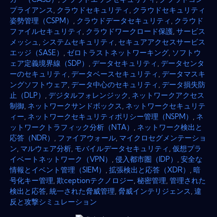
プライアンス
,
クラウドセキュリティ
,
クラウドセキュリティ
姿勢管理（CSPM）
,
クラウドデータセキュリティ
,
クラウド
ファイルセキュリティ
,
クラウドワークロード保護
,
サービス
メッシュ
,
システムセキュリティ
,
セキュアアクセスサービス
エッジ（SASE）
,
ゼロトラストネットワーキング
,
ソフトウ
ェア定義境界線（SDP）
,
データセキュリティ
,
データセンタ
ーのセキュリティ
,
データベースセキュリティ
,
データマスキ
ングソフトウェア
,
データ中心のセキュリティ
,
データ損失防
止（DLP）
,
デジタルフォレンジック
,
ネットワークアクセス
制御
,
ネットワークサンドボックス
,
ネットワークセキュリテ
ィー
,
ネットワークセキュリティポリシー管理（NSPM）
,
ネ
ットワークトラフィック分析（NTA）
,
ネットワーク検出と
応答（NDR）
,
ファイアウォール
,
マイクロセグメンテーショ
ン
,
マルウェア分析
,
モバイルデータセキュリティ
,
仮想プラ
イベートネットワーク（VPN）
,
侵入都市圏（IDP）
,
安全な
情報とイベント管理（SIEM）
,
拡張検出と応答（XDR）
,
暗
号化キー管理
,
欺ceptionテクノロジー
,
秘密管理
,
管理された
検出と応答
,
統一された脅威管理
,
脅威インテリジェンス
,
違
反と攻撃シミュレーション