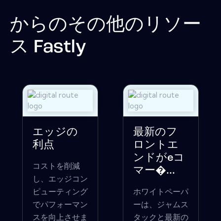
からのその他のリソー
ス
Fastly
エッジの
最新のフ
利点
ロントエ
ンドがeコ
コストを削減
マー�...
し、エッジコン
ピューティング
ホワイトペーパ
でパフォーマン
ーは、ジャムス
スを向上させま
タックと最新の